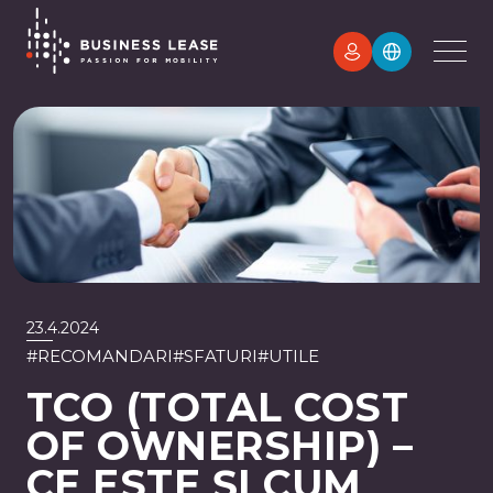
23.4.2024
#
RECOMANDARI
#
SFATURI
#
UTILE
TCO (TOTAL COST
OF OWNERSHIP) –
CE ESTE ȘI CUM