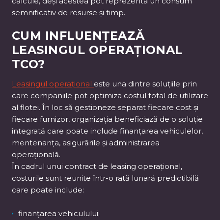
calcule, deși acestea pot reprezenta un consum
semnificativ de resurse și timp.
CUM INFLUENȚEAZĂ
LEASINGUL OPERAȚIONAL
TCO?
Leasingul operațional
este una dintre soluțiile prin
care companiile pot optimiza costul total de utilizare
al flotei. În loc să gestioneze separat fiecare cost și
fiecare furnizor, organizația beneficiază de o soluție
integrată care poate include finanțarea vehiculelor,
mentenanța, asigurările și administrarea
operațională.
În cadrul unui contract de leasing operațional,
costurile sunt reunite într-o rată lunară predictibilă
care poate include:
finanțarea vehiculului;