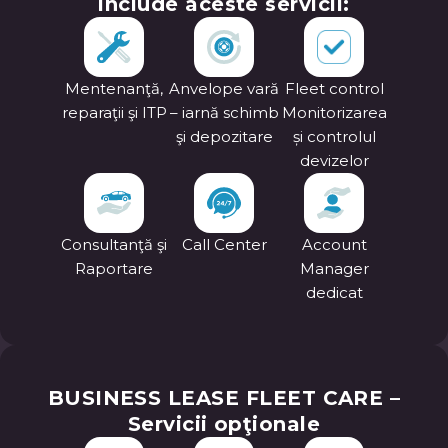
include aceste servicii:
Mentenanţă,
Anvelope vară
Fleet control
reparaţii şi ITP
– iarnă schimb
Monitorizarea
şi depozitare
și controlul
devizelor
Consultanţă şi
Call Center
Account
Raportare
Manager
dedicat
BUSINESS LEASE FLEET CARE
–
Servicii opţionale