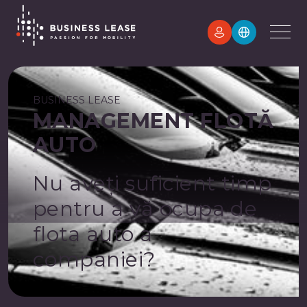
BUSINESS LEASE
MANAGEMENT FLOTĂ
AUTO
Nu aveți suficient timp
pentru a vă ocupa de
flota auto a
companiei?