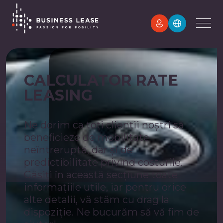
CALCULATOR RATE
LEASING
Ne dorim ca toți clienții noștri să
beneficieze de mobilitate
neîntreruptă, dar și de
predictibilitate privind costurile.
Găsiți în această secțiune toate
informațiile utile, iar pentru orice
alte detalii, vă stăm cu drag la
dispoziție. Ne bucurăm să vă fim de