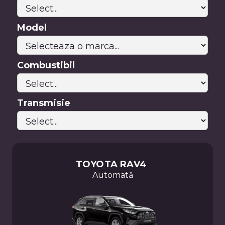
Manuală
Petrol
Benzină
Model
Hybrid
Diesel
Benzină
Combustibil
Kuga
Puma
C-
HR
Transmisie
Tucson
I30
I30
Focus
MCA
TOYOTA
RAV4
5
Automată
usi
Titanium
X
1.0T
EcoBoost