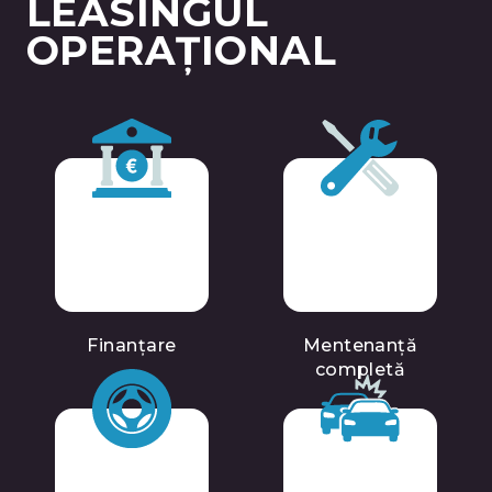
LEASINGUL
OPERAȚIONAL
Finanțare
Mentenanță
completă