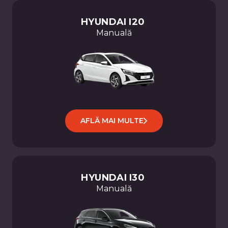
TIGUAN
POLO
HYUNDAI
I20
GOLF
Manuală
ASTRA
CORSA
YARIS
COROLLA
AYGO
X
RAV4
CLIO
AFLĂ MAI MULTE
Dacia
Volkswagen
Toyota
Skoda
Renault
HYUNDAI
I30
Opel
Manuală
Hyundai
Ford