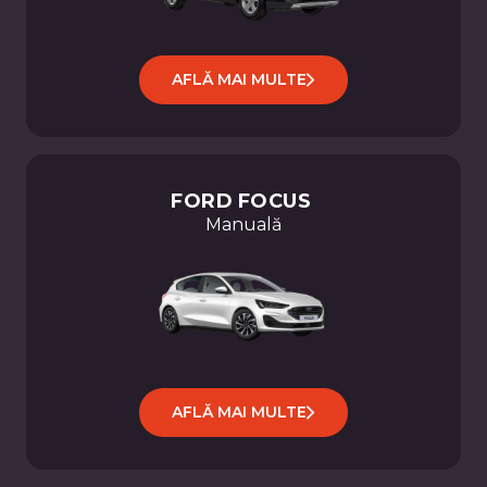
mHEV
125
CP
AFLĂ MAI MULTE
M6
(MY
2024.00)
OCTAVIA
AMBITION
FORD
FOCUS
2.0
Manuală
TDI
DSG
Logan
T-
Roc
I20
SUPERB
OCTAVIA
AFLĂ MAI MULTE
KODIAQ
FOCUS
PASSAT