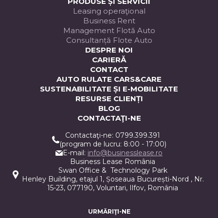
PRODUSE ȘI SERVICII
Leasing operaţional
Business Rent
Management Flotă Auto
Consultanță Flote Auto
DESPRE NOI
CARIERĂ
CONTACT
AUTO RULATE CARS&CARE
SUSTENABILITATE ȘI E-MOBILITATE
RESURSE CLIENȚI
BLOG
CONTACTAŢI-NE
Contactaţi-ne: 0799.399.391
(program de lucru: 8:00 - 17:00)
E-mail:
info@businesslease.ro
Business Lease România
Swan Office & Technology Park
Henley Building, etajul 1, Șoseaua București-Nord , Nr.
15-23, 077190, Voluntari, Ilfov, România
URMĂRIŢI-NE