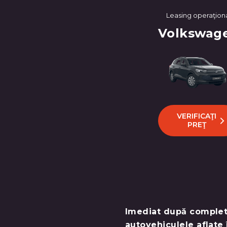
Leasing operaţion
Volkswag
VERIFICAŢI
PREŢ
Imediat după completa
autovehiculele aflate 