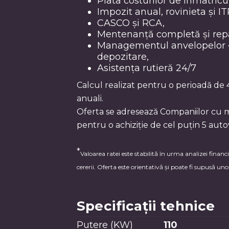
Plata costurilor de înmatricul
Impozit anual, rovinieta și IT
CASCO și RCA,
Mentenanță completă și repa
Managementul anvelopelor – 
depozitare,
Asistența rutieră 24/7
Calcul realizat pentru o perioadă de 
anuali.
Oferta se adresează Companiilor cu mi
pentru o achiziție de cel puțin 5 auto
*
Valoarea ratei este stabilită în urma analizei financia
cererii. Oferta este orientativă și poate fi supusă un
Specificații tehnice
Putere (KW)
110