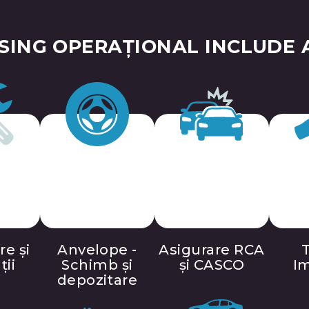
SING OPERAȚIONAL INCLUDE A
re și
Anvelope -
Asigurare RCA
T
ții
Schimb și
și CASCO
I
depozitare