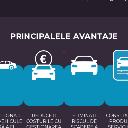
PRINCIPALELE AVANTAJE
IȚIONAȚI
REDUCEȚI
ELIMINAȚI
CONSTRU
VEHICULE
COSTURILE CU
RISCUL DE
PRODUS
Ă A FI
GESTIONAREA
SCĂDERE A
SERVICI