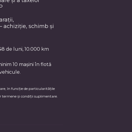
are și a taxelor
P
rații,
achiziție, schimb și
48 de luni, 10.000 km
nim 10 mașini în flotă
vehicule.
re, în funcție de particularitățile
or termene și condiții suplimentare.