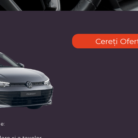
Cereți Ofer
e: