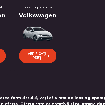
al
Leasing operaţional
en
Volkswagen
VERIFICAŢI
PREŢ
rea formularului, veți afla rata de leasing opera
în ofertă. Oferta este orientativă și nu atrage dup