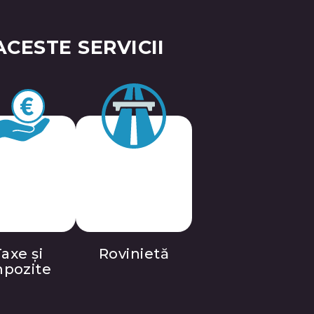
CESTE SERVICII
axe și
Rovinietă
mpozite