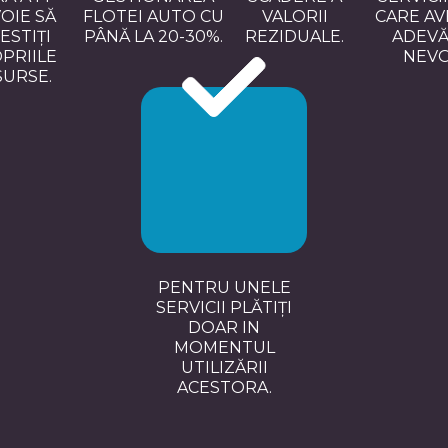
OIE SĂ
FLOTEI AUTO CU
VALORII
CARE AV
ESTIȚI
PÂNĂ LA 20-30%.
REZIDUALE.
ADEVĂ
PRIILE
NEVO
SURSE.
PENTRU UNELE
SERVICII PLĂTIȚI
DOAR IN
MOMENTUL
UTILIZĂRII
ACESTORA.