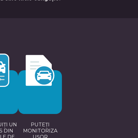
IȚI UN
PUTEȚI
 DIN
MONITORIZA
ILE DE
UȘOR