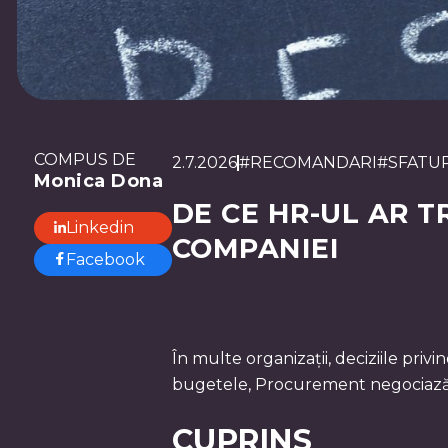
COMPUS DE
2.7.2026
#
RECOMANDARI
#
SFATUR
Monica Dona
DE CE HR-UL AR T
Linkedin
COMPANIEI
Facebook
În multe organizații, deciziile pri
bugetele, Procurement negociază c
CUPRINS