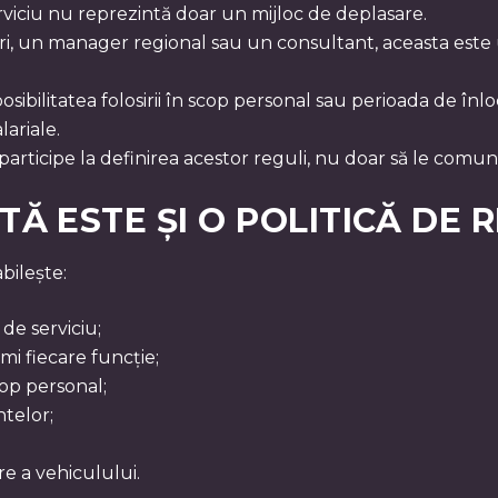
rviciu nu reprezintă doar un mijloc de deplasare.
, un manager regional sau un consultant, aceasta este un
 posibilitatea folosirii în scop personal sau perioada de î
lariale.
participe la definirea acestor reguli, nu doar să le comuni
TĂ ESTE ȘI O POLITICĂ DE
bilește:
 de serviciu;
mi fiecare funcție;
cop personal;
ntelor;
e a vehiculului.