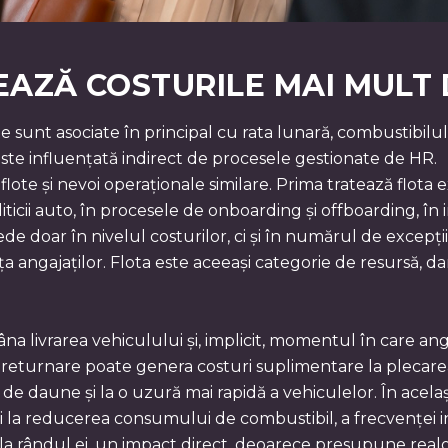
EAZĂ COSTURILE MAI MULT
e sunt asociate în principal cu rata lunară, combustibilul
este influențată indirect de procesele gestionate de HR.
te și nevoi operaționale similare. Prima tratează flota exc
ticii auto, în procesele de onboarding și offboarding, în 
vede doar în nivelul costurilor, ci și în numărul de excepț
a angajaților. Flota este aceeași categorie de resursă, 
 livrarea vehiculului și, implicit, momentul în care angaj
returnare poate genera costuri suplimentare la plecarea u
e daune și la o uzură mai rapidă a vehiculelor. În acel
 la reducerea consumului de combustibil, a frecvenței inci
, la rândul ei, un impact direct, deoarece presupune real