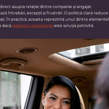
rect asupra relației dintre companie și angajat.
 întrebări, excepții și frustrări. O politică clară reduce
i. În practică, aceasta reprezintă unul dintre elementel
ă dacă
leasingul operațional
este soluția potrivită.