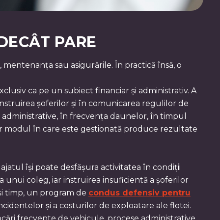
 DECÂT PARE
, mentenanța sau asigurările. În practică însă, o
lusiv ca pe un subiect financiar și administrativ. A
instruirea șoferilor și în comunicarea regulilor de
ii administrative, în frecvența daunelor, în timpul
dar modul în care este gestionată produce rezultate
atul își poate desfășura activitatea în condiții
nui coleg, iar instruirea insuficientă a șoferilor
ași timp, un program de
condus defensiv pentru
dentelor și a costurilor de exploatare ale flotei.
ocări frecvente de vehicule, procese administrative