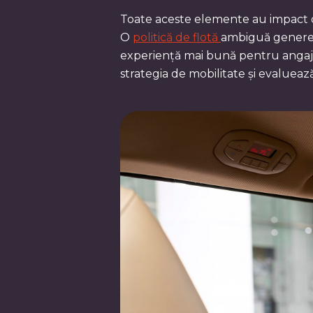
Toate aceste elemente au impact di
O
politică de flotă
ambiguă generează
experiență mai bună pentru angajaț
strategia de mobilitate și evalueaz