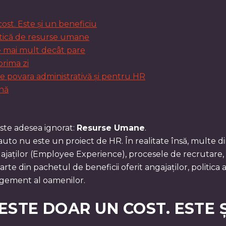
ost. Este și un beneficiu
olitică de resurse umane
e mai mult decât pare
prima zi
e povara administrativă și pentru HR
ună
ste adesea ignorat:
Resurse Umane
.
auto nu este un proiect de HR. În realitate însă, multe din
jaților (Employee Experience), procesele de recrutare, r
rte din pachetul de beneficii oferit angajaților, politic
gement al oamenilor.
STE DOAR UN COST. ESTE Ș