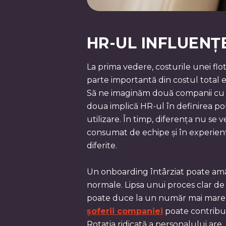
HR-UL INFLUENȚ
La prima vedere, costurile unei flot
parte importantă din costul total 
Să ne imaginăm două companii cu flo
doua implică HR-ul în definirea poli
utilizare. În timp, diferența nu se 
consumat de echipe și în experienț
diferite.
Un onboarding întârziat poate amâna
normale. Lipsa unui proces clar de 
poate duce la un număr mai mare d
șoferii companiei
poate contribui
Rotația ridicată a personalului are