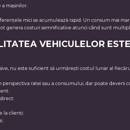
 a mașinilor.
, diferențele mici se acumulează rapid. Un consum mai mare
ot genera costuri semnificative atunci când sunt multiplica
ILITATEA VEHICULELOR EST
e, nu este suficient să urmărești costul lunar al fiecăru
n perspectiva ratei sau a consumului, dar poate deveni co
lent.
direct:
la clienți;
e;