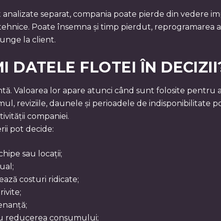
analizate separat, compania poate pierde din vedere im
tehnice. Poate însemna și timp pierdut, reprogramarea act
unge la client.
DATELE FLOTEI ÎN DECIZII
tă. Valoarea lor apare atunci când sunt folosite pentru a
ul, reviziile, daunele și perioadele de indisponibilitate 
ivității companiei.
ii pot decide:
hipe sau locații;
ual;
ază costuri ridicate;
ivite;
enanță;
u reducerea consumului;