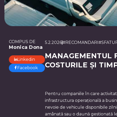
COMPUS DE
5.2.2026
#
RECOMANDARI
#
SFATUR
Monica Dona
MANAGEMENTUL FL
Linkedin
COSTURILE ȘI TIM
Facebook
Pentru companiile în care activitat
infrastructura operațională a busine
nevoie de vehicule disponibile zilnic
amânată sau o daună gestionată lent 