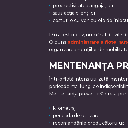
productivitatea angajaților;
satisfacția clienților;
costurile cu vehiculele de înlocu
Din acest motiv, numărul de zile de
O bună
administrare a flotei aut
organizarea soluțiilor de mobilitat
MENTENANȚA PRE
Într-o flotă intens utilizată, mente
perioade mai lungi de indisponibilita
Mentenanța preventivă presupune pl
kilometraj;
perioada de utilizare;
recomandările producătorului;