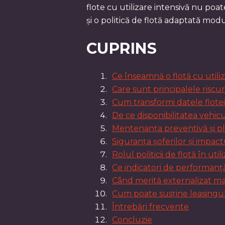
flote cu utilizare intensivă nu poa
și o politică de flotă adaptată modu
CUPRINS
Ce înseamnă o flotă cu utili
Care sunt principalele riscuri
Cum transformi datele flotei 
De ce disponibilitatea vehic
Mentenanța preventivă și pla
Siguranța șoferilor și impact
Rolul politicii de flotă în uti
Ce indicatori de performanț
Când merită externalizat m
Cum poate susține leasingul 
Întrebări frecvente
Concluzie