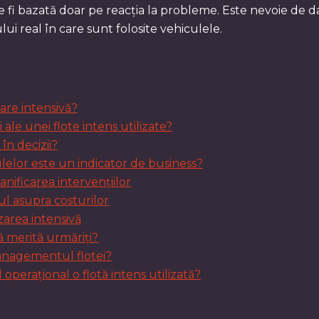
te fi bazată doar pe reacția la probleme. Este nevoie de 
lui real în care sunt folosite vehiculele.
zare intensivă?
 ale unei flote intens utilizate?
în decizii?
ulelor este un indicator de business?
nificarea intervențiilor
ul asupra costurilor
lizarea intensivă
ă merită urmăriți?
anagementul flotei?
operațional o flotă intens utilizată?