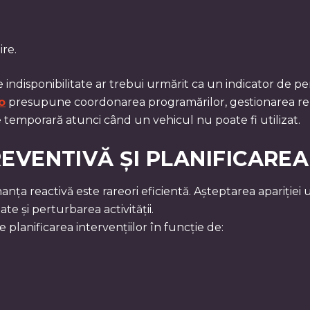
ire.
 indisponibilitate ar trebui urmărit ca un indicator de p
o
presupune coordonarea programărilor, gestionarea relați
e temporară atunci când un vehicul nu poate fi utilizat.
VENTIVĂ ȘI PLANIFICAREA
nanța reactivă este rareori eficientă. Așteptarea apariție
te și perturbarea activității.
anificarea intervențiilor în funcție de: