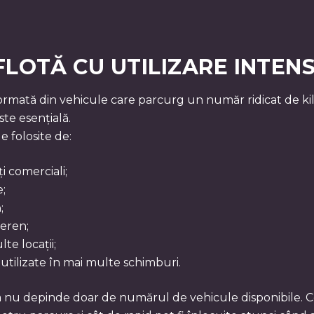
FLOTĂ CU UTILIZARE INTEN
 formată din vehicule care parcurg un număr ridicat de kil
ste esențială.
e folosite de:
i comerciali;
e;
;
teren;
te locații;
utilizate în mai multe schimburi.
a nu depinde doar de numărul de vehicule disponibile. C