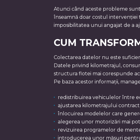
Atunci când aceste probleme sunt 
înseamnă doar costul intervenției 
imposibilitatea unui angajat de a aj
CUM TRANSFORMI 
Colectarea datelor nu este suficien
Datele privind kilometrajul, consum
structura flotei mai corespunde act
Pe baza acestor informații, manager
redistribuirea vehiculelor între ec
ajustarea kilometrajului contract
înlocuirea modelelor care genere
alegerea unor motorizări mai potr
revizuirea programelor de ment
introducerea unor măsuri pentr