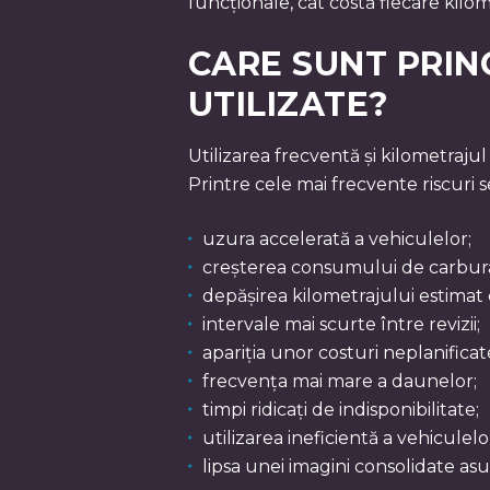
funcționale, cât costă fiecare kilo
CARE SUNT PRINC
UTILIZATE?
Utilizarea frecventă și kilometrajul
Printre cele mai frecvente riscuri 
uzura accelerată a vehiculelor;
creșterea consumului de carbur
depășirea kilometrajului estimat 
intervale mai scurte între revizii;
apariția unor costuri neplanificat
frecvența mai mare a daunelor;
timpi ridicați de indisponibilitate;
utilizarea ineficientă a vehiculelo
lipsa unei imagini consolidate asu