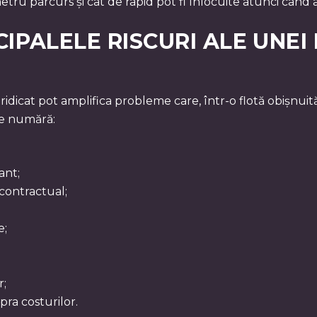
metru parcurs și cât de rapid pot fi înlocuite atunci când 
IPALELE RISCURI ALE UNEI
 ridicat pot amplifica probleme care, într-o flotă obișnuit
se numără:
ant;
contractual;
e;
r;
pra costurilor.