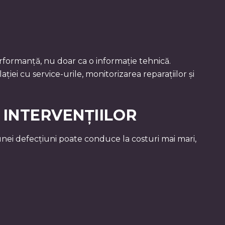
erformanță, nu doar ca o informație tehnică.
ei cu service-urile, monitorizarea reparațiilor și
 INTERVENȚIILOR
i unei defecțiuni poate conduce la costuri mai mari,