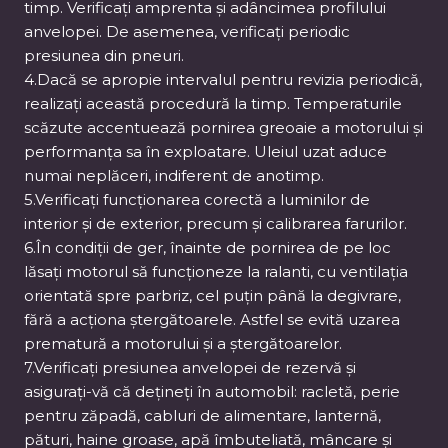
timp. Verificați amprenta și adâncimea profilului
anvelopei. De asemenea, verificați periodic
presiunea din pneuri.
4.Dacă se apropie intervalul pentru revizia periodică,
realizați această procedură la timp. Temperaturile
scăzute accentuează pornirea greoaie a motorului și
performanța sa în exploatare. Uleiul uzat aduce
numai neplăceri, indiferent de anotimp.
5.Verificați funcționarea corectă a luminilor de
interior și de exterior, precum și calibrarea farurilor.
6.În condiții de ger, înainte de pornirea de pe loc
lăsați motorul să funcționeze la ralanti, cu ventilația
orientată spre parbriz, cel puțin până la degivrare,
fără a acționa ștergătoarele. Astfel se evită uzarea
prematură a motorului și a ștergătoarelor.
7.Verificați presiunea anvelopei de rezervă și
asigurați-vă că dețineți în automobil: racletă, perie
pentru zăpadă, cabluri de alimentare, lanternă,
pături, haine groase, apă îmbuteliată, mâncare și