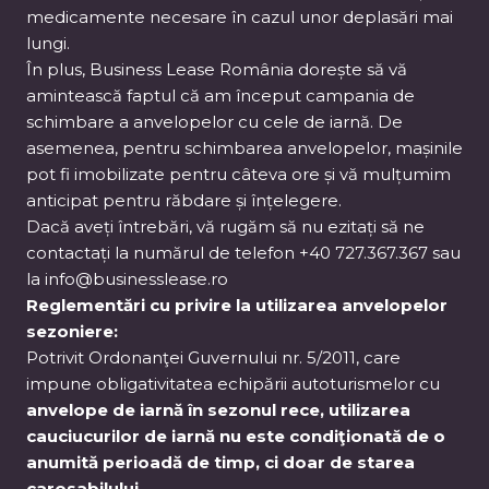
medicamente necesare în cazul unor deplasări mai
lungi.
În plus, Business Lease România dorește să vă
amintească faptul că am început campania de
schimbare a anvelopelor cu cele de iarnă. De
asemenea, pentru schimbarea anvelopelor, mașinile
pot fi imobilizate pentru câteva ore și vă mulțumim
anticipat pentru răbdare și înțelegere.
Dacă aveți întrebări, vă rugăm să nu ezitați să ne
contactați la numărul de telefon +40 727.367.367 sau
la info@businesslease.ro
Reglementări cu privire la utilizarea anvelopelor
sezoniere:
Potrivit Ordonanţei Guvernului nr. 5/2011, care
impune obligativitatea echipării autoturismelor cu
anvelope de iarnă în sezonul rece, utilizarea
cauciucurilor de iarnă nu este condiţionată de o
anumită perioadă de timp, ci doar de starea
carosabilului.