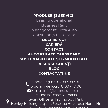
PRODUSE ȘI SERVICII
Leasing operaţional
Business Rent
Management Flotă Auto
Consultanță Flote Auto
DESPRE NOI
CARIERĂ
CONTACT
AUTO RULATE CARS&CARE
SUSTENABILITATE ȘI E-MOBILITATE
RESURSE CLIENȚI
BLOG
CONTACTAŢI-NE
Contactaţi-ne: 0799.399.391
(program de lucru: 8:00 - 17:00)
E-mail:
info@businesslease.ro
Business Lease România
Swan Office & Technology Park
Henley Building, etajul 1, Șoseaua București-Nord , Nr.
15-23, 077190, Voluntari, Ilfov, România