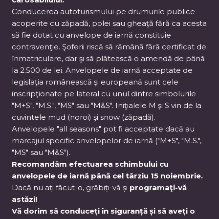
Conducerea autoturismului pe drumurile publice
acoperite cu zăpadă, polei sau gheaţă fără ca acesta
să fie dotat cu anvelope de iarnă constituie
contravenţie. Şoferii riscă să rămână fără certificat de
înmatriculare, dar şi să plătească o amendă de până
la 2.500 de lei. Anvelopele de iarnă acceptate de
legislaţia românească şi europeană sunt cele
inscripţionate pe lateral cu unul dintre simbolurile
"M+S", "M.S.", "MS" sau "M&S". Iniţialele M şi S vin de la
cuvintele mud (noroi) şi snow (zăpadă).
Anvelopele "all seasons" pot fi acceptate dacă au
marcajul specific anvelopelor de iarnă ("M+S", "M.S.",
"MS" sau "M&S").
Recomandăm efectuarea schimbului cu
anvelopele de iarnă până cel târziu 15 noiembrie.
Dacă nu ați făcut-o, grăbiți-vă și
programaţi-vă
astăzi!
Vă dorim să conduceți în siguranță și să aveți o