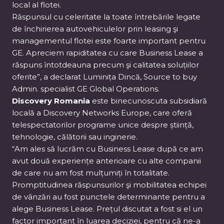
local al flotei.
Răspunsul cu celeritate la toate întrebările legate
de închirierea autovehiculelor prin leasing şi
managementul flotei este foarte important pentru
GE. Apreciem rapiditatea cu care Business Lease a
răspuns întotdeauna precum şi calitatea soluțiilor
oferite”, a declarat Luminița Dincă, Source to buy
Admin. specialist GE Global Operations.
Discovery Romania
este binecunoscuta subsidiară
locală a Discovery Networks Europe, care oferă
telespectatorilor programe unice despre știință,
tehnologie, călătorii sau inginerie.
“Am ales să lucrăm cu Business Lease după ce am
avut două experiențe anterioare cu alte companii
de care nu am fost mulțumiți în totalitate.
Promptitudinea răspunsurilor şi mobilitatea echipei
de vânzări au fost punctele determinante pentru a
alege Business Lease. Prețul discutat a fost si el un
factor important în luarea deciziei, pentru că ne-a