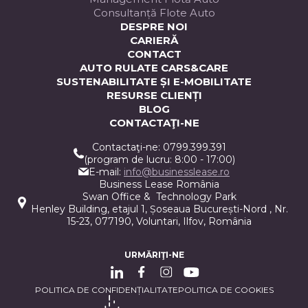
Consultanță Flote Auto
DESPRE NOI
CARIERĂ
CONTACT
AUTO RULATE CARS&CARE
SUSTENABILITATE ȘI E-MOBILITATE
RESURSE CLIENȚI
BLOG
CONTACTAŢI-NE
Contactaţi-ne: 0799.399.391
(program de lucru: 8:00 - 17:00)
E-mail:
info@businesslease.ro
Business Lease România
Swan Office & Technology Park
Henley Building, etajul 1, Șoseaua București-Nord , Nr.
15-23, 077190, Voluntari, Ilfov, România
URMĂRIŢI-NE
POLITICA DE CONFIDENȚIALITATE
POLITICA DE COOKIES