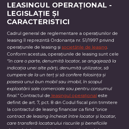
LEASINGUL OPERAȚIONAL -
LEGISLAȚIE ȘI
CARACTERISTICI
Cadrul general de reglementare a operațiunilor de
leasing îl reprezintă Ordonanța nr. 51/1997 privind
operațiunile de leasing și
societățile de leasing
.
Conform acestuia, operațiunile de leasing sunt cele
“în care o parte, denumită locator, se angajează la
indicația unei alte părți, denumită utilizator, să
cumpere de la un terț și să confere folosința și
posesia unui bun mobil sau imobil, în scopul
exploatării sale comerciale sau pentru consumul
final.”
Contractul de
leasingul operațional
este
definit de art. 7, pct. 8 din Codul fiscal prin trimitere
la contractul de leasing financiar ca fiind “
orice
contract de leasing încheiat între locator și locatar,
care transferă locatarului riscurile și beneficiile