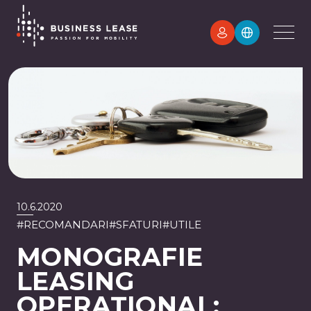
10.6.2020
#
RECOMANDARI
#
SFATURI
#
UTILE
MONOGRAFIE
LEASING
OPERAȚIONAL: