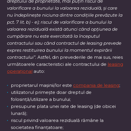
dreptului de proprietate, mai puțin riscul de
valorificare a bunului la valoarea reziduală, și care
nu îndeplinește niciuna dintre condițiile prevăzute la
pct. 7 lit. b) - e); riscul de valorificare a bunului la
valoarea reziduală există atunci când opțiunea de
cumpărare nu este exercitată la începutul
contractului sau când contractul de leasing prevede
expres restituirea bunului la momentul expirării
contractului”.
Astfel, din prevederile de mai sus, reies
următoarele caracteristici ale contractului de
leasing
operațional
auto:
proprietarul mașinii/lor este
compania de leasing
;
utilizatorul primește doar dreptul de
folosință/utilizare a bunului;
presupune plata unei rate de leasing (de obicei
lunară);
riscul privind valoarea reziduală rămâne la
societatea finanțatoare;