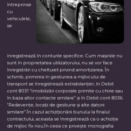
întreprinse
cu
vehiculele,
se
înregistrează în conturile specifice. Cum mașinile nu
sunt în proprietatea utilizatorului, nu se vor face
înregistrări cu cheltuieli privind amortizarea. În
schimb, primirea în gestiunea a mijlocului de
transport se înregistrează extrabilanțier, în Debit
cont 8031 “Imobilizări corporale primite cu chirie sau
în baza altor contacte similare” și în Debit cont 8036
“Redevențe, locații de gestiune și alte datorii
similare”.În cazul achiziționării bunului la finalul
contractului, aceasta se înregistrează ca o achiziție
de mijloc fix nou.În ceea ce privește monografia