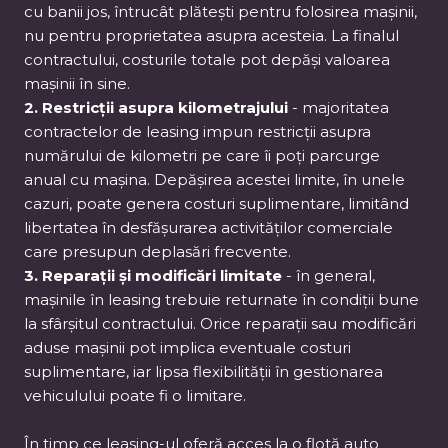
cu banii jos, întrucât plătești pentru folosirea mașinii,
nu pentru proprietatea asupra acesteia. La finalul
contractului, costurile totale pot depăși valoarea
mașinii în sine.
2. Restricții asupra kilometrajului
- majoritatea
contractelor de leasing impun restricții asupra
numărului de kilometri pe care îi poți parcurge
anual cu mașina. Depășirea acestei limite, în unele
cazuri, poate genera costuri suplimentare, limitând
libertatea în desfășurarea activităților comerciale
care presupun deplasări frecvente.
3. Reparații și modificări limitate
- în general,
mașinile în leasing trebuie returnate în condiții bune
la sfârșitul contractului. Orice reparații sau modificări
aduse mașinii pot implica eventuale costuri
suplimentare, iar lipsa flexibilității în gestionarea
vehiculului poate fi o limitare.
În timp ce leasing-ul oferă acces la o flotă auto