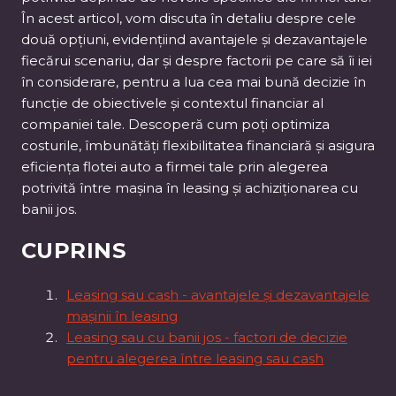
În acest articol, vom discuta în detaliu despre cele
două opțiuni, evidențiind avantajele și dezavantajele
fiecărui scenariu, dar și despre factorii pe care să îi iei
în considerare, pentru a lua cea mai bună decizie în
funcție de obiectivele și contextul financiar al
companiei tale. Descoperă cum poți optimiza
costurile, îmbunătăți flexibilitatea financiară și asigura
eficiența flotei auto a firmei tale prin alegerea
potrivită între mașina în leasing și achiziționarea cu
banii jos.
CUPRINS
Leasing sau cash - avantajele și dezavantajele
mașinii în leasing
Leasing sau cu banii jos - factori de decizie
pentru alegerea între leasing sau cash