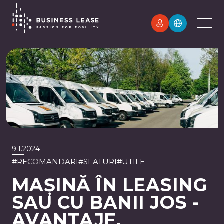
9.1.2024
#
RECOMANDARI
#
SFATURI
#
UTILE
MAȘINĂ ÎN LEASING
SAU CU BANII JOS -
AVANTAJE,