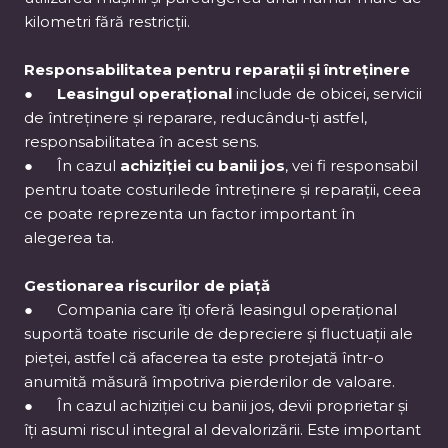
kilometri fără restricții.
Responsabilitatea pentru reparații și întreținere
●
Leasingul operațional
include de obicei, servicii
de întreținere și reparare, reducându-ți astfel,
responsabilitatea în acest sens.
● În cazul
achiziției cu banii jos
, vei fi responsabil
pentru toate costurilede întreținere și reparații, ceea
ce poate reprezenta un factor important în
alegerea ta.
Gestionarea riscurilor de piață
● Compania care îți oferă leasingul operațional
suportă toate riscurile de depreciere și fluctuații ale
pieței, astfel că afacerea ta este protejată într-o
anumită măsură împotriva pierderilor de valoare.
● În cazul achiziției cu banii jos, devii proprietar și
îți asumi riscul integral al devalorizării. Este important