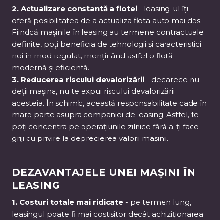
2. Actualizare constantă a flotei
- leasing-ul îți
oferă posibilitatea de a actualiza flota auto mai des.
Fiindcă mașinile în leasing au termene contractuale
definite, poți beneficia de tehnologii și caracteristici
noi în mod regulat, menținând astfel o flotă
modernă și eficientă.
3. Reducerea riscului devalorizării
- deoarece nu
deții mașina, nu te expui riscului devalorizării
acesteia. În schimb, această responsabilitate cade în
mare parte asupra companiei de leasing. Astfel, te
poți concentra pe operațiunile zilnice fără a-ți face
griji cu privire la deprecierea valorii mașinii.
DEZAVANTAJELE UNEI MAȘINI ÎN
LEASING
1. Costuri totale mai ridicate
- pe termen lung,
leasingul poate fi mai costisitor decât achiziționarea