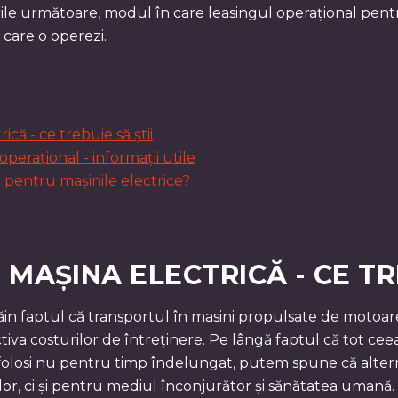
rile următoare, modul în care leasingul operațional pentru
 care o operezi.
că - ce trebuie să știi
operațional - informații utile
pentru mașinile electrice?
MAȘINA ELECTRICĂ - CE TRE
ăin faptul că transportul în masini propulsate de motoare
ectiva costurilor de întreținere. Pe lângă faptul că tot ce
 folosi nu pentru timp îndelungat, putem spune că alter
or, ci și pentru mediul înconjurător și sănătatea umană. 