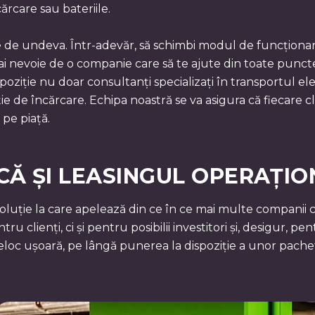
ncărcare sau bateriile.
e de undeva. Într-adevăr, să schimbi modul de funcționare
ai nevoie de o companie care să te ajute din toate punc
poziție nu doar consultanți specializați în transportul el
ție de încărcare. Echipa noastră se va asigura că fiecare 
 pe piață.
Ă ȘI LEASINGUL OPERAȚION
oluție la care apelează din ce în ce mai multe companii ca
ru clienți, ci și pentru posibilii investitori și, desigur,
loc ușoară, pe lângă punerea la dispoziție a unor pachet