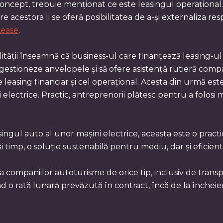
ncept, trebuie menționat ce este leasingul operațional. E
e acestora li se oferă posibilitatea de a-și externaliza res
Lease
.
ității înseamnă că business-ul care finanțează leasing-ul î
ă gestioneze anvelopele și să ofere asistență rutieră compa
 leasing financiar și cel operațional. Acesta din urmă est
 electrice. Practic, antreprenorii plătesc pentru a folosi maș
ngul auto al unor mașini electrice, aceasta este o practic
și timp, o soluție sustenabilă pentru mediu, dar și eficient
ia companiilor autoturisme de orice tip, inclusiv de trans
ind o rată lunară prevăzută în contract, încă de la închei