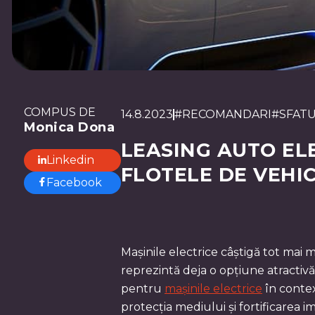
COMPUS DE
14.8.2023
#
RECOMANDARI
#
SFATU
Monica Dona
LEASING AUTO ELE
Linkedin
FLOTELE DE VEHI
Facebook
Mașinile electrice câștigă tot mai
reprezintă deja o opțiune atractivă
pentru
mașinile electrice
în contex
protecția mediului și fortificarea 