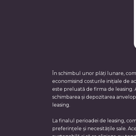
În schimbul unor plăți lunare, comp
economisind costurile inițiale de ac
este preluată de firma de leasing. As
schimbarea și depozitarea anvelopel
leasing.
La finalul perioadei de leasing, c
preferințele și necesitățile sale. 