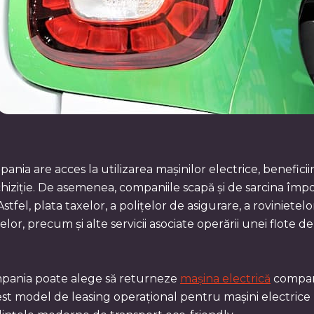
ania are acces la utilizarea mașinilor electrice, benefic
hiziție. De asemenea, companiile scapă și de sarcina împov
tfel, plata taxelor, a polițelor de asigurare, a rovinietelor,
or, precum și alte servicii asociate operării unei flote 
ompania poate alege să returneze
mașina electrică
compani
Acest model de leasing operațional pentru mașini electric