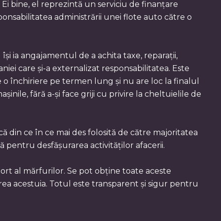
i bine, el reprezintă un serviciu de finanțare
ponsabilitatea administrării unei flote auto către o
și ia angajamentul de a achita taxe, reparații,
niei care și-a externalizat responsabilitatea. Este
e o închiriere pe termen lung și nu are loc la finalul
inile, fără a-și face griji cu privire la cheltuielile de
ă din ce în ce mai des folosită de către majoritatea
ă pentru desfășurarea activităților afacerii.
port al mărfurilor. Se pot obține toate aceste
erea acestuia. Totul este transparent și sigur pentru