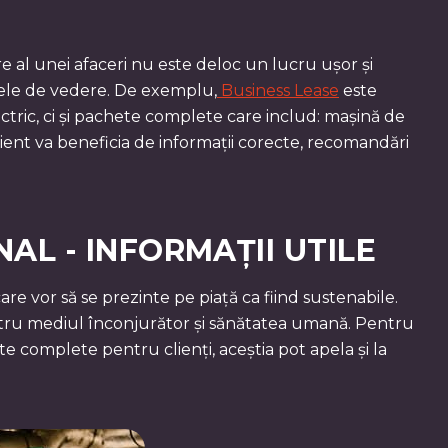
 al unei afaceri nu este deloc un lucru ușor și
tele de vedere. De exemplu,
Business Lease
este
ectric, ci și pachete complete care includ: mașină de
client va beneficia de informații corecte, recomandări
AL - INFORMAȚII UTILE
re vor să se prezinte pe piață ca fiind sustenabile.
 pentru mediul înconjurător și sănătatea umană. Pentru
e complete pentru clienți, aceștia pot apela și la