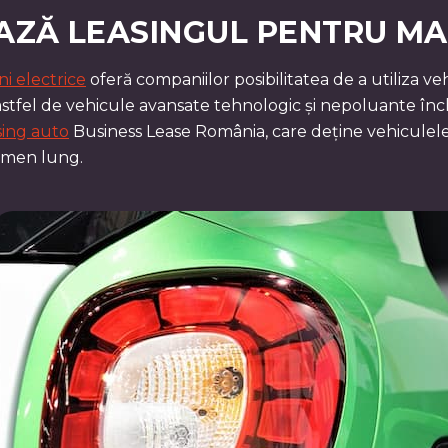
ZĂ LEASINGUL PENTRU MAȘ
ni electrice
oferă companiilor posibilitatea de a utiliza veh
stfel de vehicule avansate tehnologic și nepoluante înch
sing auto
Business Lease România, care deține vehiculele 
ermen lung.