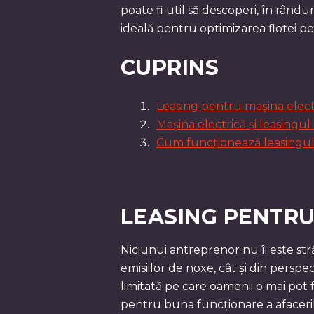
poate fi util să descoperi, în rându
ideală pentru optimizarea flotei pe
CUPRINS
Leasing pentru mașina electri
Mașina electrică și leasingul 
Cum funcționează leasingul 
LEASING PENTRU 
Niciunui antreprenor nu îi este str
emisiilor de noxe, cât și din persp
limitată pe care oamenii o mai pot
pentru buna funcționare a afaceril