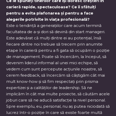
Ce le spuneți tinerilor care își doresc creșteri în
carieră rapide, spectaculoase? Ce îi sfătuiți
pentru a evita plafonarea și pentru a face
alegerile potrivite în viața profesională?
Este o tendință a generațiilor care acum termină
facultatea de a-și dori să devină din start manageri.
Este adevărat că mulți dintre ei au potențial, însă
fiecare dintre noi trebuie să trecem prin anumite
etape în carieră pentru a fi gata să ocupăm o poziție
de management. Poate să încercăm, la început, să
devenim liderul informal al unei mici echipe, să
vedem cum sunt percepute acțiunile noastre, să
cerem feedback, să încercăm să câștigăm cât mai
mult know-how și să fim respectați prin prisma
expertizei și a calităților de leadership. Să ne
implicăm în cât mai multe proiecte, să căutăm acele
joburi care să ne aducă satisfacție la nivel personal.
Spre exemplu, eu, personal, nu aș putea niciodată să
lucrez într-o poziție în care să existe foarte multă