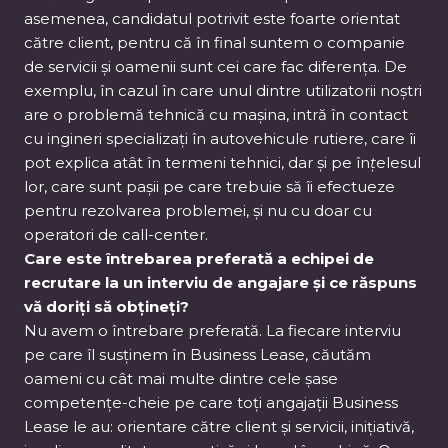
asemenea, candidatul potrivit este foarte orientat
către client, pentru că în final suntem o companie
de servicii și oamenii sunt cei care fac diferența. De
exemplu, în cazul în care unul dintre utilizatorii noștri
are o problemă tehnică cu mașina, intră în contact
cu ingineri specializați în autovehicule rutiere, care îi
pot explica atât în termeni tehnici, dar și pe în
ț
elesul
lor, care sunt pașii pe care trebuie să îi efectueze
pentru rezolvarea problemei, și nu cu doar cu
operatori de call-center.
Care este întrebarea preferată a echipei de
recrutare la un interviu de angajare și ce răspuns
vă doriți să obțineți?
Nu avem o întrebare preferată. La fiecare interviu
pe care îl susținem în Business Lease, căutăm
oameni cu cât mai multe dintre cele șase
competențe-cheie pe care toți angajații Business
Lease le au: orientare către client și servicii, inițiativă,