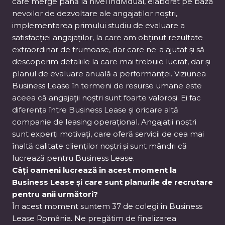
care merge până la nivel individual, elaborat pe baza
nevoilor de dezvoltare ale angajaților noștri,
implementarea primului studiu de evaluare a
satisfacției angajaților, la care am obținut rezultate
extraordinar de frumoase, dar care ne-a ajutat și să
descoperim detaliile la care mai trebuie lucrat, dar și
planul de evaluare anuală a performanței. Viziunea
Business Lease în termeni de resurse umane este
aceea că angajații noștri sunt foarte valoroși. Ei fac
diferența între Business Lease și oricare altă
companie de leasing operațional. Angajații noștri
sunt experți motivați, care oferă servicii de cea mai
înaltă calitate clienților noștri și sunt mândri că
lucrează pentru Business Lease.
Câți oameni lucrează în acest moment la
Business Lease și care sunt planurile de recrutare
pentru anii următori?
În acest moment suntem 37 de colegi în Business
Lease România. Ne pregătim de finalizarea