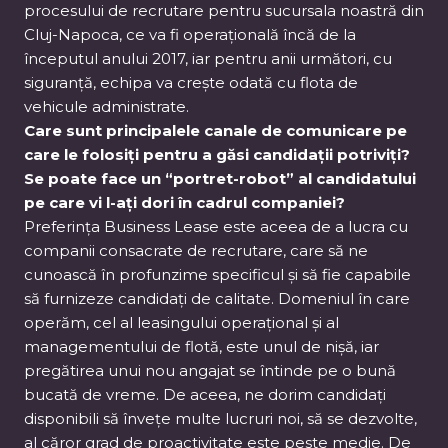
procesului de recrutare pentru sucursala noastră din
Cluj-Napoca, ce va fi operațională încă de la
începutul anului 2017, iar pentru anii următori, cu
siguranță, echipa va crește odată cu flota de
vehicule administrate.
Care sunt principalele canale de comunicare pe
care le folosiți pentru a găsi candidații potriviți?
Se poate face un “portret-robot” al candidatului
pe care vi l-ați dori în cadrul companiei?
Preferința Business Lease este aceea de a lucra cu
companii consacrate de recrutare, care să ne
cunoască în profunzime specificul și să fie capabile
să furnizeze candidați de calitate. Domeniul în care
operăm, cel al leasingului operațional și al
managementului de flotă, este unul de nișă, iar
pregătirea unui nou angajat se întinde pe o bună
bucată de vreme. De aceea, ne dorim candidați
disponibili să învețe multe lucruri noi, să se dezvolte,
al căror grad de proactivitate este peste medie. De