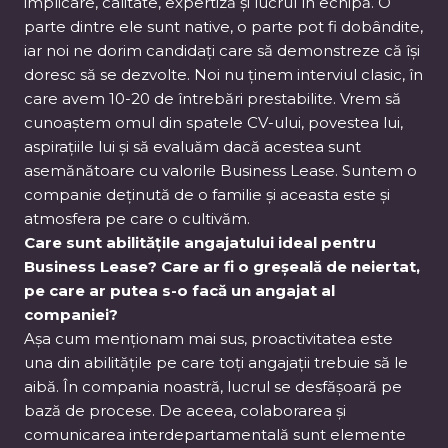
implicare, calitate, expertiză și lucrul în echipă. O
parte dintre ele sunt native, o parte pot fi dobândite,
iar noi ne dorim candidați care să demonstreze că își
doresc să se dezvolte. Noi nu ținem interviul clasic, în
care avem 10-20 de întrebări prestabilite. Vrem să
cunoaștem omul din spatele CV-ului, povestea lui,
aspirațiile lui și să evaluăm dacă acestea sunt
asemănătoare cu valorile Business Lease. Suntem o
companie deținută de o familie și aceasta este și
atmosfera pe care o cultivăm.
Care sunt abilitățile angajatului ideal pentru
Business Lease? Care ar fi o greșeală de neiertat,
pe care ar putea s-o facă un angajat al
companiei?
Așa cum menționam mai sus, proactivitatea este
una din abilitățile pe care toți angajații trebuie să le
aibă. În compania noastră, lucrul se desfășoară pe
bază de procese. De aceea, colaborarea și
comunicarea interdepartamentală sunt elemente