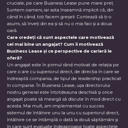
cruciale, pe care Business Lease pune mare preț.
Suntem oameni, iar asta înseamnă implicit că, din
când în când, toți facem greșeli. Contează să ți-o
asumi, să înveți din ea și să nu o mai faci și a doua
oară.
Care credeți că sunt aspectele care motivează
cel mai bine un angajat? Cum îi motivează
Business Lease și ce perspective de carieră le
oferă?
Un angajat este în primul rând motivat de relația pe
care o are cu superiorul direct, de direcția în care se
îndreaptă compania, de tipul de leadership practicat
în companie. În Business Lease, ușa directorului
nostru general este întotdeauna deschisă și orice
angajat poate să meargă să discute în mod direct cu
acesta. Mai mult, am implementat cu succes
sistemul de întâlnire unu la unu cu superiorul direct,
întâlnire ce se întâmplă o dată la două săptămâni și
în care sunt evaluate îndeaproape toate aspectele