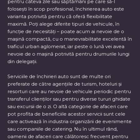
pentru câteva zile sau săptămâni pe care să-l
folosești în scop profesional, închirierea auto este
varianta potrivită pentru că oferă flexibilitate
maximă. Poți alege diferite tipuri de vehicule, în
funcție de necesități – poate acum ai nevoie de o
mașină compactă, cu o manevrabilitate excelentă în
traficul urban aglomerat, iar peste o lună vei avea
nevoie de o mașină potrivită pentru drumurile lungi
din delegații.
Serviciile de închirieri auto sunt de multe ori
preferate de către agențiile de turism, hoteluri și
resorturi care au nevoie de vehicule periodic pentru
transferul clienților sau pentru diverse tururi ghidate
sau excursii de o zi. O altă categorie de afaceri care
pot profita de beneficiile acestor servicii sunt cele
care activează în industria organizării de evenimente
sau companiile de catering. Nu în ultimul rând,
oamenii de afaceri care călătoresc frecvent pentru