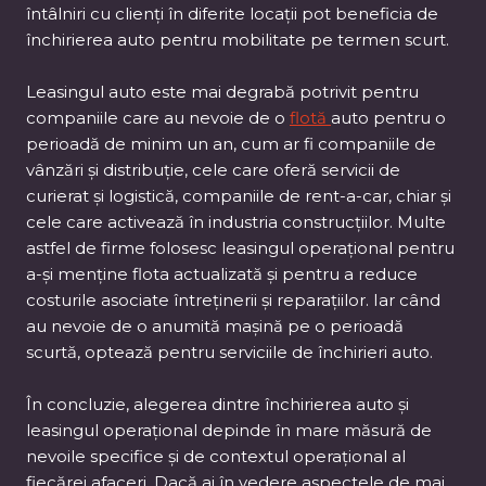
întâlniri cu clienți în diferite locații pot beneficia de
închirierea auto pentru mobilitate pe termen scurt.
Leasingul auto este mai degrabă potrivit pentru
companiile care au nevoie de o
flotă
auto pentru o
perioadă de minim un an, cum ar fi companiile de
vânzări și distribuție, cele care oferă servicii de
curierat și logistică, companiile de rent-a-car, chiar și
cele care activează în industria construcțiilor. Multe
astfel de firme folosesc leasingul operațional pentru
a-și menține flota actualizată și pentru a reduce
costurile asociate întreținerii și reparațiilor. Iar când
au nevoie de o anumită mașină pe o perioadă
scurtă, optează pentru serviciile de închirieri auto.
În concluzie, alegerea dintre închirierea auto și
leasingul operațional depinde în mare măsură de
nevoile specifice și de contextul operațional al
fiecărei afaceri. Dacă ai în vedere aspectele de mai