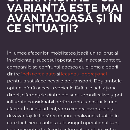
VARIANTĂ ESTE MAI
AVANTAJOASĂ ȘI ÎN
CE SITUAȚII?
În lumea afacerilor, mobilitatea joacă un rol crucial
în eficiența și succesul operațional. În acest context,
companiile se confruntă adesea cu dilema alegerii
dintre
închirierea auto
și
leasingul operațional
pentru a satisface nevoile de transport. Deși ambele
opțiuni oferă acces la vehicule fără a le achiziționa
direct, diferențele dintre ele sunt semnificative și pot
influența considerabil performanța și costurile unei
afaceri. În acest articol, vom explora avantajele și
dezavantajele fiecărei opțiuni, analizând situațiile în
care închirierea auto sau leasingul operațional sunt
cele mai potrivite. Aceste informații sunt de ajutor