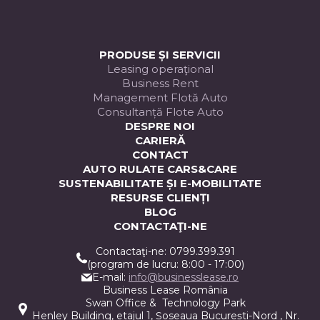
ELIT
PRODUSE ȘI SERVICII
Leasing operaţional
Business Rent
Management Flotă Auto
Consultanță Flote Auto
DESPRE NOI
CARIERĂ
CONTACT
AUTO RULATE CARS&CARE
SUSTENABILITATE ȘI E-MOBILITATE
RESURSE CLIENȚI
BLOG
CONTACTAŢI-NE
Contactaţi-ne: 0799.399.391
(program de lucru: 8:00 - 17:00)
E-mail:
info@businesslease.ro
Business Lease România
Swan Office & Technology Park
Henley Building, etajul 1, Șoseaua București-Nord , Nr.