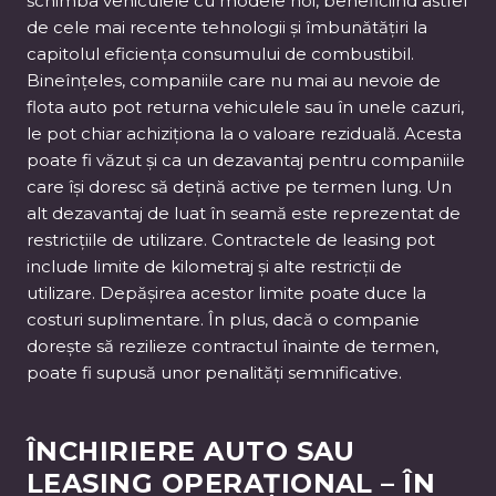
schimba vehiculele cu modele noi, beneficiind astfel
de cele mai recente tehnologii și îmbunătățiri la
capitolul eficiența consumului de combustibil.
Bineînțeles, companiile care nu mai au nevoie de
flota auto pot returna vehiculele sau în unele cazuri,
le pot chiar achiziționa la o valoare reziduală. Acesta
poate fi văzut și ca un dezavantaj pentru companiile
care își doresc să dețină active pe termen lung. Un
alt dezavantaj de luat în seamă este reprezentat de
restricțiile de utilizare. Contractele de leasing pot
include limite de kilometraj și alte restricții de
utilizare. Depășirea acestor limite poate duce la
costuri suplimentare. În plus, dacă o companie
dorește să rezilieze contractul înainte de termen,
poate fi supusă unor penalități semnificative.
ÎNCHIRIERE AUTO SAU
LEASING OPERAȚIONAL – ÎN