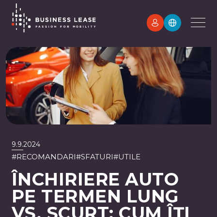
9.9.2024
#
RECOMANDARI
#
SFATURI
#
UTILE
ÎNCHIRIERE AUTO
PE TERMEN LUNG
VS. SCURT: CUM ÎȚI