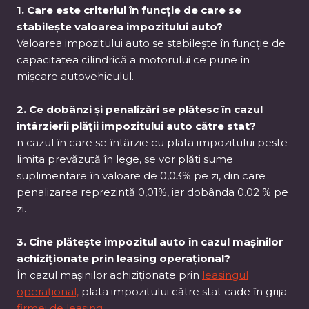
1. Care este criteriul în funcție de care se
stabilește valoarea impozitului auto?
Valoarea impozitului auto se stabilește în funcție de
capacitatea cilindrică a motorului ce pune în
mișcare autovehiculul.
2.
Ce dobânzi și penalizări se plătesc în cazul
întârzierii plății impozitului auto către stat?
n cazul în care se întârzie cu plata impozitului peste
limita prevăzută în lege, se vor plăti sume
suplimentare în valoare de 0,03% pe zi, din care
penalizarea reprezintă 0,01%, iar dobânda 0.02 % pe
zi.
3.
Cine plătește impozitul auto în cazul mașinilor
achiziționate prin leasing operațional?
În cazul mașinilor achiziționate prin
leasingul
operațional,
plata impozitului către stat cade în grija
firmei de leasing
.