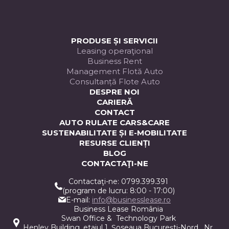
ELIT
PRODUSE ȘI SERVICII
Leasing operaţional
Business Rent
Management Flotă Auto
Consultanță Flote Auto
DESPRE NOI
CARIERĂ
CONTACT
AUTO RULATE CARS&CARE
SUSTENABILITATE ȘI E-MOBILITATE
RESURSE CLIENȚI
BLOG
CONTACTAŢI-NE
Contactaţi-ne: 0799.399.391
(program de lucru: 8:00 - 17:00)
E-mail:
info@businesslease.ro
Business Lease România
Swan Office & Technology Park
Henley Building, etajul 1, Șoseaua București-Nord , Nr.