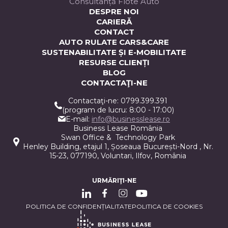
Consultanță Flote Auto
DESPRE NOI
CARIERĂ
CONTACT
AUTO RULATE CARS&CARE
SUSTENABILITATE ȘI E-MOBILITATE
RESURSE CLIENȚI
BLOG
CONTACTAŢI-NE
Contactaţi-ne: 0799.399.391
(program de lucru: 8:00 - 17:00)
E-mail:
info@businesslease.ro
Business Lease România
Swan Office & Technology Park
Henley Building, etajul 1, Șoseaua București-Nord , Nr.
15-23, 077190, Voluntari, Ilfov, România
URMĂRIŢI-NE
POLITICA DE CONFIDENȚIALITATE
POLITICA DE COOKIES