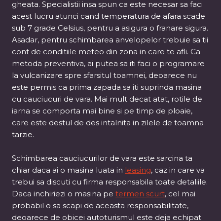
gheata. Specialistii insa spun ca este necesar sa faci
acest lucru atunci cand temperatura de afara scade
sub 7 grade Celsius, pentru a asigura o franare sigura.
Asadar, pentru schimbarea anvelopelor trebuie sa tii
cont de conditiile meteo din zona in care te afli. Ca
metoda preventiva, ai putea sa iti faci o programare
la vulcanizare spre sfarsitul toamnei, deoarece nu
este permis ca prima zapada sa iti suprinda masina
cu cauciucuri de vara. Mai mult decat atat, rotile de
iarna se comporta mai bine si pe timp de ploaie,
care este destul de des intalnita in zilele de toamna
tarzie.
Schimbarea cauciucurilor de vara este sarcina ta
chiar daca ai o masina luata in
leasing
, caz in care va
trebui sa discuti cu firma responsabila toate detaliile.
Daca inchiriezi o masina pe
termen scurt
, cel mai
probabil o sa scapi de aceasta responsabilitate,
deoarece de obicei autoturismul este deja echipat