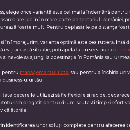
s, alege orice variantă este cel mai la îndemână pentru ti
sarea are loc în în mare parte pe teritoriul României, prob
durează foarte mult. Pentru deplasările pe distanțe foarte 
i și în împrejurimi, varianta optimă este cea rutieră, îns
 eviți această situație, poți apela la un serviciu de
închir
ă ai nevoie să ajungi la odestinație în România sau urmează
tă pentru
managementul flotei
sau pentru a închiria un v
rii business-ului tău.
itate pecare le utilizezi să fie flexibile și rapide, deoar
utoturism pregătit pentru drum, scutești timp și efort va
 călătoriile.
rin identificarea unor soluții complete pentru afacerea ta,