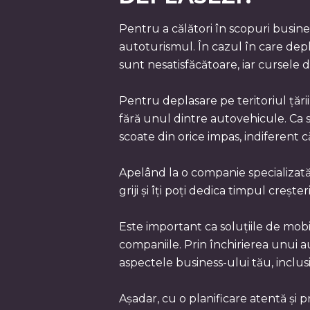
Pentru a călători în scopuri busines
autoturismul. În cazul în care depla
sunt nesatisfăcătoare, iar cursele 
Pentru deplasare pe teritoriul țări
fără unul dintre autovehicule. Ca să
scoate din orice impas, indiferent c
Apelând la o companie specializa
griji și îți poți dedica timpul crește
Este important ca soluțiile de mobil
companiile. Prin închirierea unui a
aspectele business-ului tău, inclusiv
Așadar, cu o planificare atentă și p