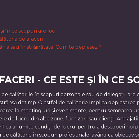
 și în ce scopuri are loc
lătoria de afaceri
mânia sau în străinătate. Cum te deplasezi?
ACERI - CE ESTE ȘI ÎN CE 
 de călătoriile în scopuri personale sau de delegații, are c
estrânsă detimp. O astfel de călătorie Implică deplasarea
parea la meeting-uri și evenimente, pentru semnarea un
de lucru din alte zone, furnizorii sau clienții. Angajații 
ifica anumite condiții de lucru, pentru a descoperi noi p
e călătorie în scopuri profesionale, având ca obiectiv spo