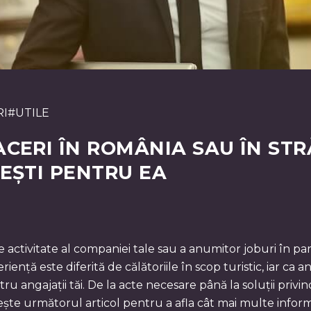
RI
#
UTILE
CERI ÎN ROMÂNIA SAU ÎN STR
EȘTI PENTRU EA
activitate al companiei tale sau a anumitor joburi în part
riență este diferită de călătoriile în scop turistic, iar ca a
 angajații tăi. De la acte necesare până la soluții privin
ește următorul articol pentru a afla cât mai multe informa