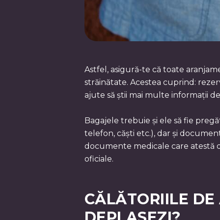
Astfel, asigură-te că toate aranjam
străinătate. Acestea cuprind: rezerva
ajute să știi mai multe informații 
Bagajele trebuie și ele să fie pregă
telefon, căști etc.), dar și docume
documente medicale care atestă dive
oficiale.
CĂLĂTORIILE DE
DEPLASEZI?