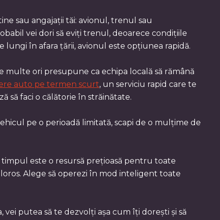
ne sau angajații tăi: avionul, trenul sau
abil vei dori să eviți trenul, deoarece condițiile
lungi în afara țării, avionul este opțiunea rapidă.
ă de multe ori presupune ca echipa locală să rămână
iere auto pe termen scurt
, un serviciu rapid care te
 să faci o călătorie în străinătate.
ehicul pe o perioadă limitată, scapi de o mulțime de
ece timpul este o resursă prețioasă pentru toate
loros. Alege să operezi în mod inteligent toate
 vei putea să te dezvolți așa cum îți dorești și să