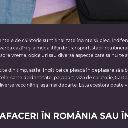
entele de călătorie sunt finalizate înainte să pleci, indif
rea cazării și a modalității de transport, stabilirea itinera
despre vreme, obiceiuri sau diverse aspecte care sa nu te
tite din timp, astfel încât cei ce pleacă în deplasare să ai
ntele: carte deidentitate, pașaport, viza de călătorie, Ca
rse vaccinări și așa mai departe. Lista acestora poate var
 AFACERI ÎN ROMÂNIA SAU Î