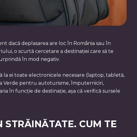
erent dacă deplasarea are loc în România sau în
riului, o scurtă cercetare a destinației care să te
 surprindă în mod negativ.
bă la ei toate electronicele necesare (laptop, tabletă,
rtea Verde pentru autoturisme, împuterniciri,
ia în funcție de destinație, așa că verifică sursele
N STRĂINĂTATE. CUM TE