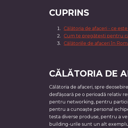
CUPRINS
Călătoria de afaceri - ce este
Cum te pregătești pentru că
Călătoriile de afaceri în Ro
CĂLĂTORIA DE AF
Călătoria de afaceri, spre deosebire
desfășoară pe o perioadă relativ r
pentru networking, pentru partici
pentru a cunoaște personal echipele 
testa diverse produse, pentru a ver
building-urile sunt un alt exemplu d