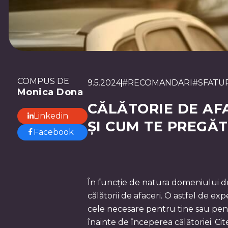
COMPUS DE
9.5.2024
#
RECOMANDARI
#
SFATU
Monica Dona
CĂLĂTORIE DE AFA
Linkedin
ȘI CUM TE PREGĂT
Facebook
În funcție de natura domeniului de 
călătorii de afaceri. O astfel de expe
cele necesare pentru tine sau pentru
înainte de începerea călătoriei. Cit