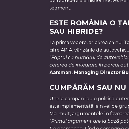
de reducere a emisiilor nocive. Pen
segment.
ESTE ROMÂNIA O ȚA
SAU HIBRIDE?
La prima vedere, ar părea că nu. To
cifre APIA, vânzările de autovehicu
"Faptul că numărul de autovehicule
cererea de integrare în parcul aut
Aarsman, Managing Director Bu
CUMPĂRĂM SAU NU M
Unele companii au o politică pute
este implementată la nivel de grup
Mai mult, argumentele în favoarea a
"Primul argument are la bază pote
De asemenea, fiind o companie car