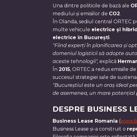
Una dintre politicile de bază ale
O
mediului și emisiilor de
CO2
.
În Olanda, sediul central ORTEC pu
multe vehicule
electrice și hibri
electrice în București
.
"Fiind experți în planificarea și o
domeniul logisticii să adopte auto
aceste tehnologii",
explică
Herman
În
2015
, ORTEC a redus emisiile d
succesul strategiei sale de sustenab
"Bucureștiul este un oraș ideal pen
de asemenea, un mare potențial pe
DESPRE BUSINESS L
Business Lease Romania
(
www.bu
Business Lease și-a construit o
rep
Filosofia companiei este reflectată