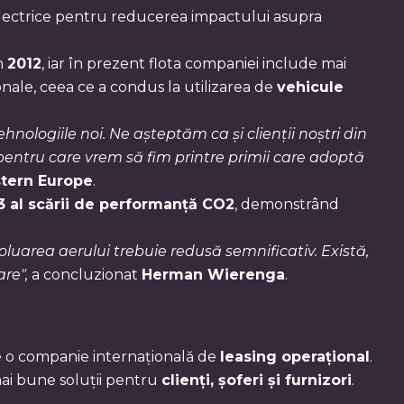
 electrice pentru reducerea impactului asupra
in
2012
, iar în prezent flota companiei include mai
ionale, ceea ce a condus la utilizarea de
vehicule
nologiile noi. Ne așteptăm ca și clienții noștri din
 pentru care vrem să fim printre primii care adoptă
tern Europe
.
 3 al scării de performanță CO2
, demonstrând
oluarea aerului trebuie redusă semnificativ. Există,
re",
a concluzionat
Herman Wierenga
.
te o companie internațională de
leasing operațional
.
mai bune soluții pentru
clienți, șoferi și furnizori
.