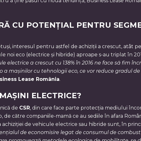
tru a ține pasul cu noua tendință, Business Lease Români
RĂ CU POTENȚIAL PENTRU SEGME
tuși, interesul pentru astfel de achiziții a crescut, atât
le noi eco (electrice și hibride) aproape s-au triplat în 2
 electrice a crescut cu 138% în 2016 ne face să fim încre
o a mașinilor cu tehnologii eco, ce vor reduce gradul de
siness Lease România
.
AȘINI ELECTRICE?
rnică de
CSR
, din care face parte protecția mediului înco
, de către companiile-mamă ce au sediile în afara Români
chiziției de vehicule electrice sau hibride sunt, în princ
nțialul de economisire legat de consumul de combustib
e promovează metodele ecologice de mobilitate, se dove