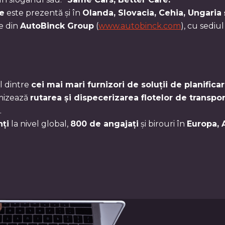
e
este prezentă și în
Olanda, Slovacia, Cehia, Ungaria 
e din
AutoBinck Group
(
www.autobinck.com
), cu sediul
l dintre
cei mai mari furnizori de soluții de planific
mizează
rutarea și dispecerizarea flotelor de transpo
.
nți
la nivel global,
800 de angajați
și birouri în
Europa, 