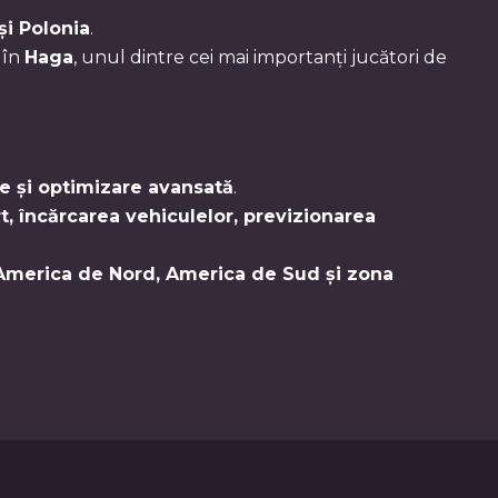
și Polonia
.
 în
Haga
, unul dintre cei mai importanți jucători de
are și optimizare avansată
.
rt, încărcarea vehiculelor, previzionarea
America de Nord, America de Sud și zona