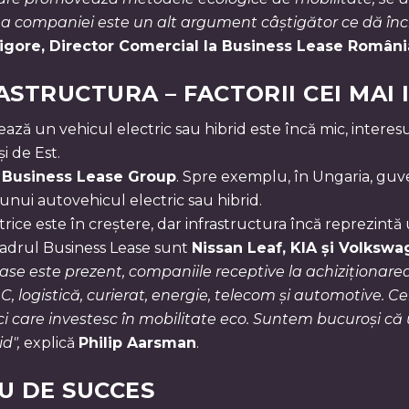
a companiei este un alt argument câștigător ce dă înc
igore, Director Comercial la Business Lease Români
ASTRUCTURA – FACTORII CEI MAI
ază un vehicul electric sau hibrid este încă mic, intere
i de Est.
l
Business Lease Group
. Spre exemplu, în Ungaria, guve
 unui autovehicul electric sau hibrid.
ctrice este în creștere, dar infrastructura încă reprezintă
cadrul Business Lease sunt
Nissan Leaf, KIA și Volksw
Lease este prezent, companiile receptive la achiziționare
T&C, logistică, curierat, energie, telecom și automotive.
i care investesc în mobilitate eco. Suntem bucuroși că un
d",
explică
Philip Aarsman
.
U DE SUCCES