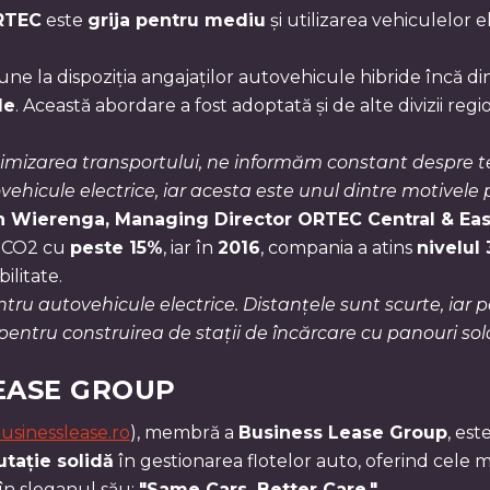
RTEC
este
grija pentru mediu
și utilizarea vehiculelor
ne la dispoziția angajaților autovehicule hibride încă d
de
. Această abordare a fost adoptată și de alte divizii reg
ptimizarea transportului, ne informăm constant despre teh
vehicule electrice, iar acesta este unul dintre motivele
 Wierenga, Managing Director ORTEC Central & Eas
e CO2 cu
peste 15%
, iar în
2016
, compania a atins
nivelul
ilitate.
tru autovehicule electrice. Distanțele sunt scurte, iar p
ntru construirea de stații de încărcare cu panouri sola
EASE GROUP
sinesslease.ro
), membră a
Business Lease Group
, es
utație solidă
în gestionarea flotelor auto, oferind cele 
 în sloganul său:
"Same Cars, Better Care."