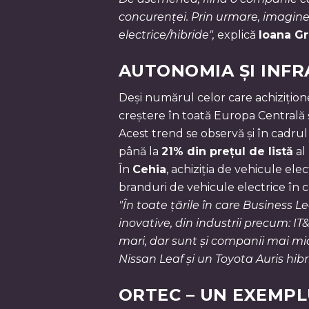
concurenței. Prin urmare, imagine
electrice/hibride",
explică
Ioana Gr
AUTONOMIA ȘI INFR
Deși numărul celor care achizițione
creștere în toată Europa Centrală ș
Acest trend se observă și în cadru
până la
21% din prețul de listă
al
În
Cehia
, achiziția de vehicule ele
branduri de vehicule electrice în 
"În toate țările în care Business 
inovative, din industrii precum: I
mari, dar sunt și companii mai mic
Nissan Leaf și un Toyota Auris hibri
ORTEC – UN EXEMPL