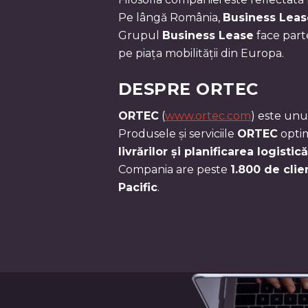
Pe lângă România,
Business Leas
Grupul
Business Lease
face part
pe piața mobilității din Europa.
DESPRE ORTEC
ORTEC
(
www.ortec.com
) este unu
Produsele și serviciile
ORTEC
opti
livrărilor și planificarea logistică
Compania are peste
1.800 de clie
Pacific
.