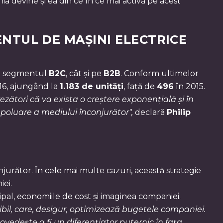
a devine și ea din ce în ce mai activă pe acest
NTUL DE MAȘINI ELECTRICE
 pe segmentul
B2C
, cât și pe
B2B
. Conform ultimelor
016, ajungând la
1.183 de unități
, față de
496
în 2015.
zători că va exista o creștere exponențială și în
 poluare a mediului înconjurător",
declară
Philip
njurător. În cele mai multe cazuri, această strategie
ei.
ipal, economiile de cost și imaginea companiei.
il, care, desigur, optimizează bugetele companiei.
dește a fi un diferențiator puternic în fața