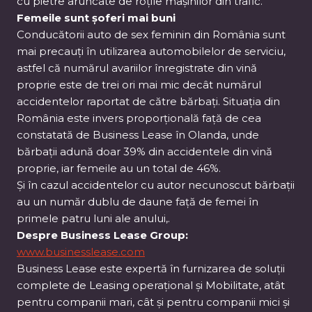
cu pietre aruncate de roțile mașinilor din trafic.
Femeile sunt șoferi mai buni
Conducătorii auto de sex feminin din România sunt
mai precauți în utilizarea automobilelor de serviciu,
astfel că numărul avariilor înregistrate din vină
proprie este de trei ori mai mic decât numărul
accidentelor raportat de către bărbați. Situația din
România este invers proporțională față de cea
constatată de Business Lease în Olanda, unde
bărbații adună doar 39% din accidentele din vină
proprie, iar femeile au un total de 46%.
Și în cazul accidentelor cu autor necunoscut bărbații
au un număr dublu de daune față de femei în
primele patru luni ale anului,.
Despre Business Lease Group:
www.businesslease.com
Business Lease este expertă în furnizarea de soluții
complete de Leasing operațional și Mobilitate, atât
pentru companii mari, cât și pentru companii mici și