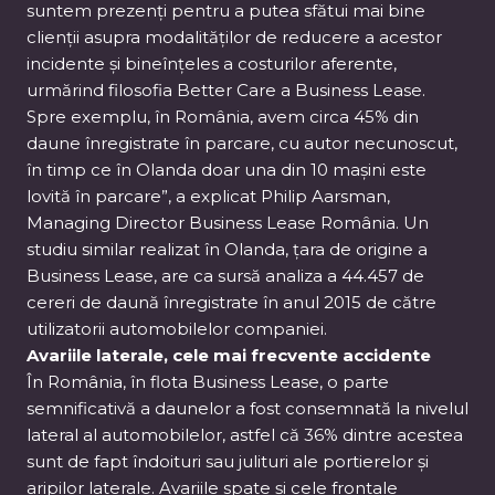
suntem prezenți pentru a putea sfătui mai bine
clienții asupra modalităților de reducere a acestor
incidente și bineînțeles a costurilor aferente,
urmărind filosofia Better Care a Business Lease.
Spre exemplu, în România, avem circa 45% din
daune înregistrate în parcare, cu autor necunoscut,
în timp ce în Olanda doar una din 10 mașini este
lovită în parcare”, a explicat Philip Aarsman,
Managing Director Business Lease România. Un
studiu similar realizat în Olanda, țara de origine a
Business Lease, are ca sursă analiza a 44.457 de
cereri de daună înregistrate în anul 2015 de către
utilizatorii automobilelor companiei.
Avariile laterale, cele mai frecvente accidente
În România, în flota Business Lease, o parte
semnificativă a daunelor a fost consemnată la nivelul
lateral al automobilelor, astfel că 36% dintre acestea
sunt de fapt îndoituri sau julituri ale portierelor și
aripilor laterale. Avariile spate și cele frontale