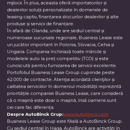
mijlocii. În plus, aceasta oferă importatorilor și
dealerilor soluții personalizate în domeniile de
leasing captiv, finanțarea stocurilor dealerilor și alte
produse și servicii de finanțare.
În afară de Olanda, unde are sediul central și
numeroase sucursale regionale, Business Lease este
un jucător important în Polonia, Slovacia, Cehia și
Ungaria. Compania închiriază toate mărcile și
modelele auto la preț competitiv (TCO) și este
cunoscută pentru furnizarea de servicii excelente.
Portofoliul Business Lease Group cuprinde peste
42.000 de contracte. Atenţia acordată clienţilor și
calitatea serviciilor în domeniul mobilității reprezintă
prioritățile companiei Business Lease, care consideră
că o mașină este doar o mașină, însă oamenii sunt
cei care fac diferența.
Despre AutoBinck Grup:
www.autobinck.com
Business Lease Group este filială a AutoBinck Group.
Cu sediul central în Haga, AutoBinck are activități în