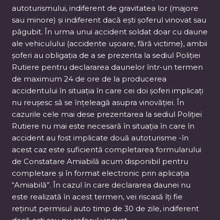
autoturismului, indiferent de gravitatea lor (majore
sau minore) și indiferent dacă ești șoferul vinovat sau
păgubit. În urma unui accident soldat doar cu daune
ale vehiculului (accidente ușoare, fără victime), ambii
șoferi au obligația de a se prezenta la sediul Poliției
Rutiere pentru declararea daunelor într-un termen
de maximum 24 de ore de la producerea
accidentului în situația în care cei doi șoferi implicați
nu reușesc să se înțeleagă asupra vinovăției. În
cazurile cele mai dese prezentarea la sediul Poliției
Rutiere nu mai este necesară în situația în care în
accident au fost implicate două autoturisme -în
acest caz este suficientă completarea formularului
de Constatare Amiabilă acum disponibil pentru
completare și în format electronic prin aplicația
“Amiabilă”. În cazul în care declararea daunei nu
este realizată în acest termen, vei riscasă îți fie
reținut permisul auto timp de 30 de zile, indiferent