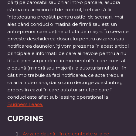
părți pe carosabil sau chiar într-o parcare, asupra
cărora nu ai niciun fel de control, trebuie să fii
întotdeauna pregătit pentru astfel de scenarii, mai
ales când conduci o mașină de firmă sau ești un
antreprenor care deține o flotă de mașini. În ceea ce
privește deschiderea dosarului pentru avizarea sau
notificarea daunelor, îți vom prezenta în acest articol
principalele informații de care ai nevoie pentru a nu
fi luat prin surprindere în momentul în care constați
o daună (minoră sau majoră) la autoturismul tău - în
cât timp trebuie să faci notificarea, ce acte trebuie
să ai la îndemână, dar și cum decurge acest întreg
proces în cazul în care autoturismul pe care îl
conduci este aflat sub leasing operațional la
Business Lease.
CUPRINS
Avizare daună - în ce contexte și la ce