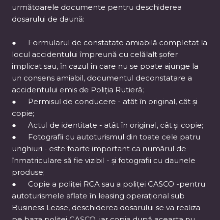
următoarele documente pentru deschiderea
dosarului de daună:
● Formularul de constatate amiabilă completat la
locul accidentului împreună cu celălalt șofer
implicat sau, în cazul în care nu se poate ajunge la
un consens amiabil, documentul deconstatare a
accidentului emis de Poliția Rutieră;
● Permisul de conducere - atât în original, cât și
copie;
● Actul de identitate - atât în original, cât și copie;
● Fotografii cu autoturismul din toate cele patru
unghiuri - este foarte important ca numărul de
înmatriculare să fie vizibil - și fotografii cu daunele
produse;
● Copie a poliței RCA sau a poliței CASCO -pentru
autoturismele aflate în leasing operațional sub
Business Lease, deschiderea dosarului se va realiza
pe baza poliței CASCO, iar copia după aceasta nu