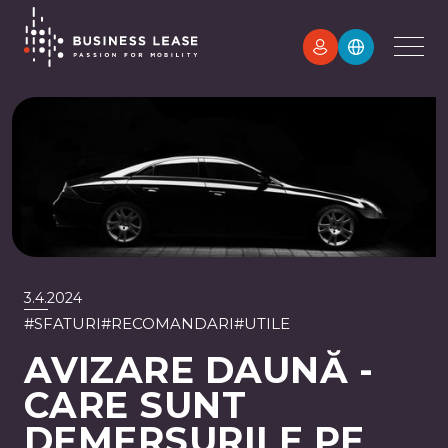
3.4.2024
#
SFATURI
#
RECOMANDARI
#
UTILE
AVIZARE DAUNĂ -
CARE SUNT
DEMERSURILE PE