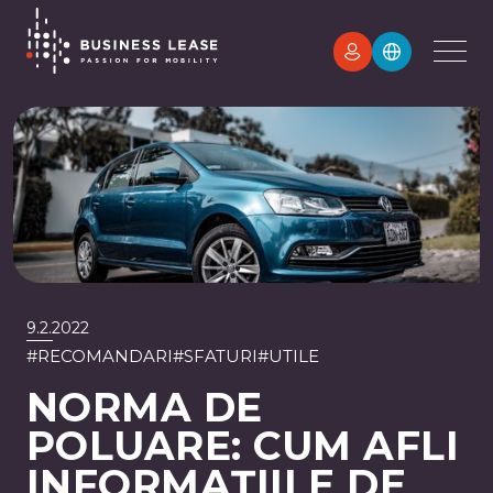
9.2.2022
#
RECOMANDARI
#
SFATURI
#
UTILE
NORMA DE
POLUARE: CUM AFLI
INFORMAȚIILE DE