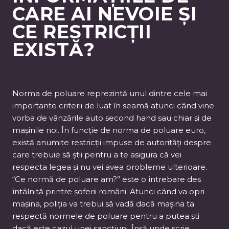
CARE AI NEVOIE ȘI
CE RESTRICȚII
EXISTĂ?
Norma de poluare reprezintă unul dintre cele mai
importante criterii de luat în seamă atunci când vine
vorba de vânzările auto second hand sau chiar și de
mașinile noi. În funcție de norma de poluare euro,
există anumite restricții impuse de autorități despre
care trebuie să știi pentru a te asigura că vei
respecta legea și nu vei avea probleme ulterioare.
“Ce normă de poluare am?” este o întrebare des
întâlnită printre șoferii români. Atunci când va opri
mașina, poliția va trebui să vadă dacă mașina ta
respectă normele de poluare pentru a putea ști
dacă este cazul unei sancțiuni. Însă unde scrie