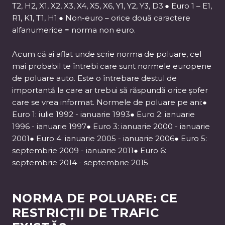
T2, H2, X1, X2, X3, X4, X5, X6, Y1, Y2, Y3, D3;● Euro 1 – E1,
R1, K1, T1, H1;● Non-euro – orice două caractere
alfanumerice = norma non euro.
Acum că ai aflat unde scrie norma de poluare, cel
mai probabil te întrebi care sunt normele europene
de poluare auto. Este o întrebare destul de
importantă la care ar trebui să răspundă orice șofer
care se vrea informat. Normele de poluare pe ani:●
Euro 1: iulie 1992 - ianuarie 1993● Euro 2: ianuarie
1996 - ianuarie 1997● Euro 3: ianuarie 2000 - ianuarie
2001● Euro 4: ianuarie 2005 - ianuarie 2006● Euro 5:
septembrie 2009 - ianuarie 2011● Euro 6:
septembrie 2014 - septembrie 2015
NORMA DE POLUARE: CE
RESTRICȚII DE TRAFIC