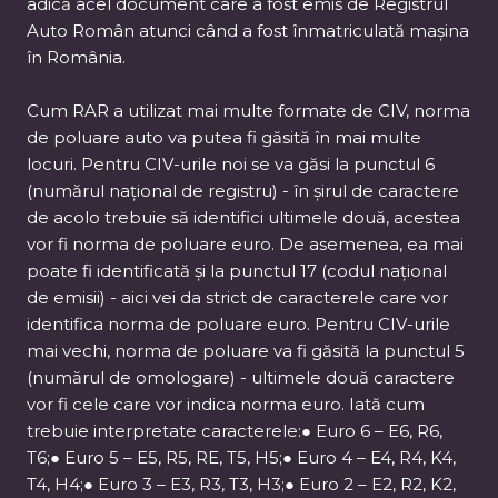
adică acel document care a fost emis de Registrul
Auto Român atunci când a fost înmatriculată mașina
în România.
Cum RAR a utilizat mai multe formate de CIV, norma
de poluare auto va putea fi găsită în mai multe
locuri. Pentru CIV-urile noi se va găsi la punctul 6
(numărul național de registru) - în șirul de caractere
de acolo trebuie să identifici ultimele două, acestea
vor fi norma de poluare euro. De asemenea, ea mai
poate fi identificată și la punctul 17 (codul național
de emisii) - aici vei da strict de caracterele care vor
identifica norma de poluare euro. Pentru CIV-urile
mai vechi, norma de poluare va fi găsită la punctul 5
(numărul de omologare) - ultimele două caractere
vor fi cele care vor indica norma euro. Iată cum
trebuie interpretate caracterele:● Euro 6 – E6, R6,
T6;● Euro 5 – E5, R5, RE, T5, H5;● Euro 4 – E4, R4, K4,
T4, H4;● Euro 3 – E3, R3, T3, H3;● Euro 2 – E2, R2, K2,