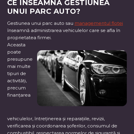
CE ÎNSEAMNĂ GESTIUNEA
UNUI PARC AUTO?
Gestiunea unui parc auto sau
managementul flotei
înseamnă administrarea vehiculelor care se afla în
proprietatea firmei.
Aceasta
poate
presupune
mai multe
tipuri de
activități,
precum
finanțarea
vehiculelor, întreținerea și reparațiile, revizii,
verificarea și coordonarea șoferilor, consumul de
combustibil, respectarea normelor de siguranță și