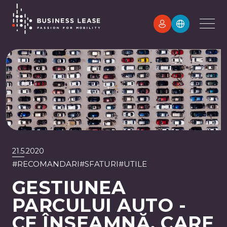
21.5.2020
#
RECOMANDARI
#
SFATURI
#
UTILE
GESTIUNEA
PARCULUI AUTO -
CE ÎNSEAMNĂ, CARE