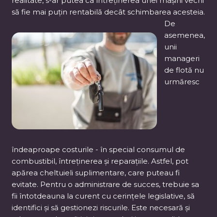
realitate, s-ar putea ca întreținerea unei mașini vechi
să fie mai puțin rentabilă decât schimbarea acesteia.
De
asemenea,
unii
manageri
de flotă nu
urmăresc
îndeaproape costurile - în special consumul de
combustibil, întreținerea și reparațiile. Astfel, pot
apărea cheltuieli suplimentare, care puteau fi
evitate. Pentru o administrare de succes, trebuie sa
fii întotdeauna la curent cu cerințele legislative, să
identifici și să gestionezi riscurile. Este necesară și