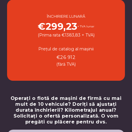
ÎNCHIRIERE LUNARĂ
€299,23
+ TVA lunar
(Prima rata €1383,83 + TVA)
Prețul de catalog al mașinii
€26 912
(fără TVA)
Operați o flotă de mașini de firmă cu mai
mult de 10 vehicule? Doriți să ajustați
durata închirierii? Kilometrajul anual?
Solicitați o ofertă personalizată. O vom
pregăti cu plăcere pentru dvs.